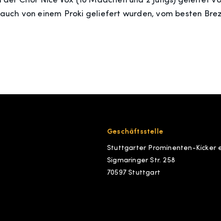
der Chor Nice Vox (10 Mädchen und 2 Jungs) geleitet vo
h auch von einem Proki geliefert wurden, vom besten Bre
Geschäftsstelle
Stuttgarter Prominenten-Kicker e
Sigmaringer Str. 258
70597 Stuttgart