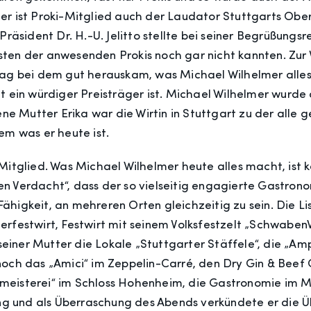
er ist Proki-Mitglied auch der Laudator Stuttgarts Ober
Präsident Dr. H.-U. Jelitto stellte bei seiner Begrüßungs
ten der anwesenden Prokis noch gar nicht kannten. Zur 
rag bei dem gut herauskam, was Michael Wilhelmer alles 
it ein würdiger Preisträger ist. Michael Wilhelmer wur
ene Mutter Erika war die Wirtin in Stuttgart zu der alle 
em was er heute ist.
Mitglied. Was Michael Wilhelmer heute alles macht, ist 
n Verdacht“, dass der so vielseitig engagierte Gastron
 Fähigkeit, an mehreren Orten gleichzeitig zu sein. Die Lis
erfestwirt, Festwirt mit seinem Volksfestzelt „Schwabe
iner Mutter die Lokale „Stuttgarter Stäffele“, die „A
och das „Amici“ im Zeppelin-Carré, den Dry Gin & Beef Cl
emeisterei“ im Schloss Hohenheim, die Gastronomie i
g und als Überraschung des Abends verkündete er die 