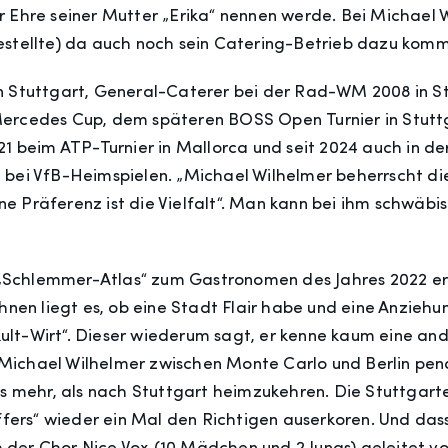
 Ehre seiner Mutter „Erika“ nennen werde. Bei Michael 
estellte) da auch noch sein Catering-Betrieb dazu kom
 Stuttgart, General-Caterer bei der Rad-WM 2008 in Stut
ercedes Cup, dem späteren BOSS Open Turnier in Stuttga
021 beim ATP-Turnier in Mallorca und seit 2024 auch in
 bei VfB-Heimspielen. „Michael Wilhelmer beherrscht di
eine Präferenz ist die Vielfalt“. Man kann bei ihm schwä
om „Schlemmer-Atlas“ zum Gastronomen des Jahres 2022 e
hnen liegt es, ob eine Stadt Flair habe und eine Anziehun
lt-Wirt“. Dieser wiederum sagt, er kenne kaum eine and
Michael Wilhelmer zwischen Monte Carlo und Berlin pend
hts mehr, als nach Stuttgart heimzukehren. Die Stuttgar
effers“ wieder ein Mal den Richtigen auserkoren. Und das