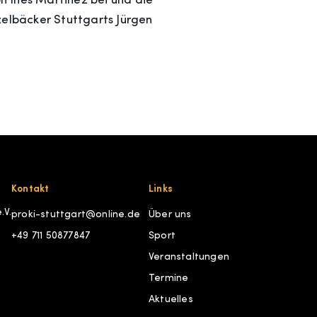
n Ines Martinez bei und die
zelbäcker Stuttgarts Jürgen
Kontakt
Links
.V.
proki-stuttgart@online.de
Über uns
+49 711 50877847
Sport
Veranstaltungen
Termine
Aktuelles