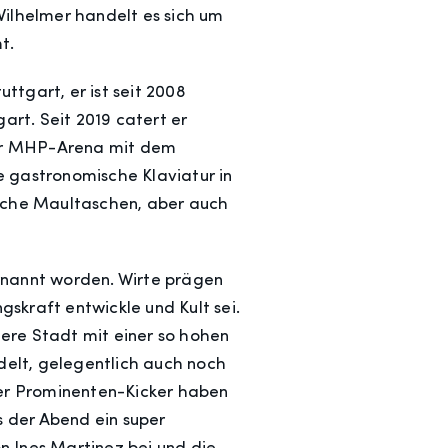
Wilhelmer handelt es sich um
mt.
tgart, er ist seit 2008
rt. Seit 2019 catert er
 der MHP-Arena mit dem
e gastronomische Klaviatur in
bische Maultaschen, aber auch
rnannt worden. Wirte prägen
gskraft entwickle und Kult sei.
ere Stadt mit einer so hohen
elt, gelegentlich auch noch
ter Prominenten-Kicker haben
s der Abend ein super